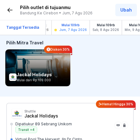
Pilih outlet di tujuanmu
Ubah
Bandung Ke Cirebon • Jum, 7 Agu 2026
Jadwal Kosong
Mulai 109rb
Mulai 109rb
Mulai 
Tanggal Tersedia
Kam, 6 Agu 2026
Jum, 7 Agu 2026
Sab, 8 Agu 2026
Min, 9 A
Pilih Mitra Travel
Diskon 30%
Jackal Holidays
Mulai dari Rp.109.000
Hemat Hingga 30%
Shuttle
Jackal Holidays
Dipatiukur 89 Sebrang Unikom
Transit
+4
Virtual Pool The Harvest Jln Dr Cipto