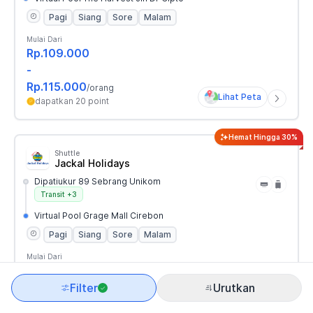
Pagi
Siang
Sore
Malam
Mulai Dari
Rp.109.000
-
Rp.115.000
/orang
Lihat Peta
dapatkan 20 point
Hemat Hingga 30%
Shuttle
Jackal Holidays
Dipatiukur 89 Sebrang Unikom
Transit
+3
Virtual Pool Grage Mall Cirebon
Pagi
Siang
Sore
Malam
Mulai Dari
Rp.109.000
-
Filter
Urutkan
Rp.115.000
/orang