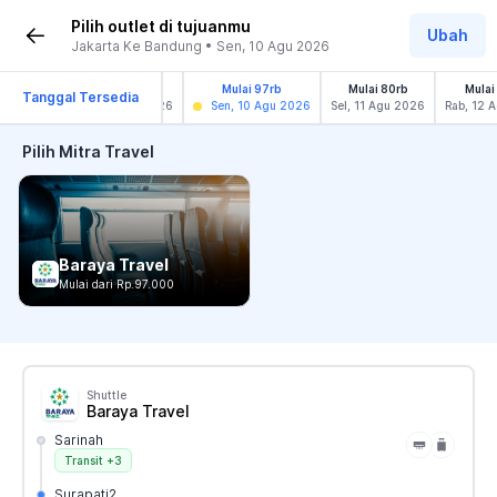
Pilih outlet di tujuanmu
Ubah
Jakarta Ke Bandung • Sen, 10 Agu 2026
Mulai 97rb
Mulai 97rb
Mulai 80rb
Mulai
Tanggal Tersedia
Min, 9 Agu 2026
Sen, 10 Agu 2026
Sel, 11 Agu 2026
Rab, 12 
Pilih Mitra Travel
Baraya Travel
Mulai dari Rp.97.000
Shuttle
Baraya Travel
Sarinah
Transit
+3
Surapati2